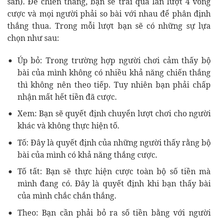
sàn). Để chiến thắng, bạn sẽ trải qua lần lượt 4 vòng
cược và mọi người phải so bài với nhau để phân định
thắng thua. Trong mỗi lượt bạn sẽ có những sự lựa
chọn như sau:
Úp bỏ: Trong trường hợp người chơi cảm thấy bộ
bài của mình không có nhiều khả năng chiến thắng
thì không nên theo tiếp. Tuy nhiên bạn phải chấp
nhận mất hết tiền đã cược.
Xem: Bạn sẽ quyết định chuyển lượt chơi cho người
khác và không thực hiện tố.
Tố: Đây là quyết định của những người thấy rằng bộ
bài của mình có khả năng thắng cược.
Tố tất: Bạn sẽ thực hiện cược toàn bộ số tiền mà
mình đang có. Đây là quyết định khi bạn thấy bài
của mình chắc chắn thắng.
Theo: Bạn cần phải bỏ ra số tiền bằng với người