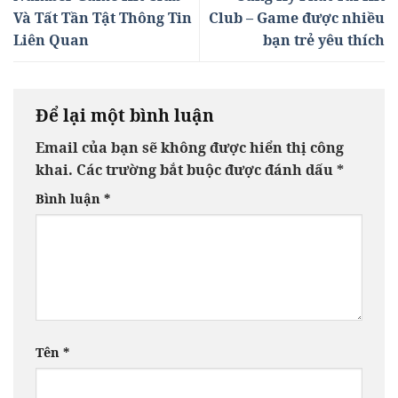
Và Tất Tần Tật Thông Tin
Club – Game được nhiều
Liên Quan
bạn trẻ yêu thích
Để lại một bình luận
Email của bạn sẽ không được hiển thị công
khai.
Các trường bắt buộc được đánh dấu
*
Bình luận
*
Tên
*