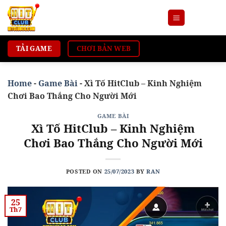
Skip
to
content
TẢI GAME
CHƠI BẢN WEB
Home
-
Game Bài
-
Xì Tố HitClub – Kinh Nghiệm
Chơi Bao Thắng Cho Người Mới
GAME BÀI
Xì Tố HitClub – Kinh Nghiệm
Chơi Bao Thắng Cho Người Mới
POSTED ON
25/07/2023
BY
RAN
25
Th7