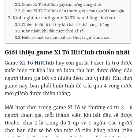
Game Xì Tố HitClub gay cấn từng vòng chơi
Game Xì Tố HitClub tiền thưởng xịn cho người tham gia
Kinh nghiệm chơi game Xì Tố bao thắng cho bạn
Chiến thuật tố tất tay khi bài có khả năng thắng
Kiên nhẫn khi đặt cược chơi Xì Tố
Hiểu rõ luật và nắm bắt các thuật ngữ chính xác
Giới thiệu game Xì Tố HitClub chuẩn nhất
Game
Xì Tố HitClub
hay còn gọi là Poker là trò được
xuất hiện từ khá lâu và luôn thu hút được đông đảo
người tham gia bởi có nhiều điều thú vị nhất. Khi chơi
game này, bạn phải bình tĩnh để trải qua 4 vòng cược
mới giành được chiến thắng.
Mỗi lượt chơi trong game Xì Tố sẽ thường có từ 2 – 6
người tham gia, mỗi thành viên khi bắt đầu sẽ được
Dealer chia 2 lá trong đó 1 úp và 1 ngửa. Các người
chơi ban đầu sẽ bỏ vào một số tiền bằng nhau (tiền