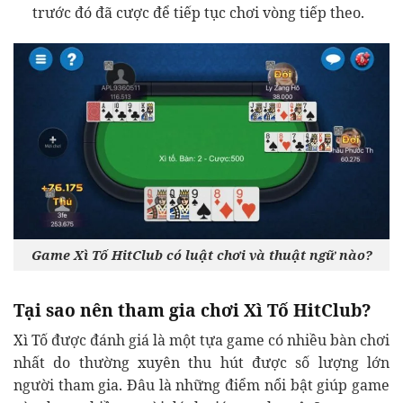
trước đó đã cược để tiếp tục chơi vòng tiếp theo.
Game Xì Tố HitClub có luật chơi và thuật ngữ nào?
Tại sao nên tham gia chơi Xì Tố HitClub?
Xì Tố được đánh giá là một tựa game có nhiều bàn chơi
nhất do thường xuyên thu hút được số lượng lớn
người tham gia. Đâu là những điểm nổi bật giúp game