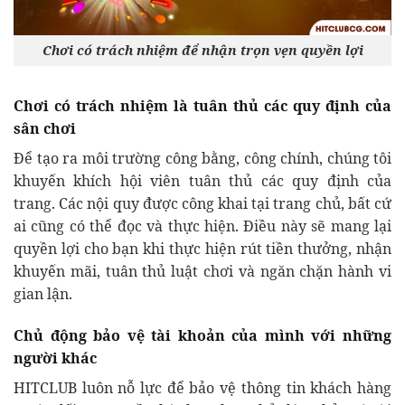
Chơi có trách nhiệm để nhận trọn vẹn quyền lợi
Chơi có trách nhiệm là tuân thủ các quy định của
sân chơi
Để tạo ra môi trường công bằng, công chính, chúng tôi
khuyến khích hội viên tuân thủ các quy định của
trang. Các nội quy được công khai tại trang chủ, bất cứ
ai cũng có thể đọc và thực hiện. Điều này sẽ mang lại
quyền lợi cho bạn khi thực hiện rút tiền thưởng, nhận
khuyến mãi, tuân thủ luật chơi và ngăn chặn hành vi
gian lận.
Chủ động bảo vệ tài khoản của mình với những
người khác
HITCLUB luôn nỗ lực để bảo vệ thông tin khách hàng