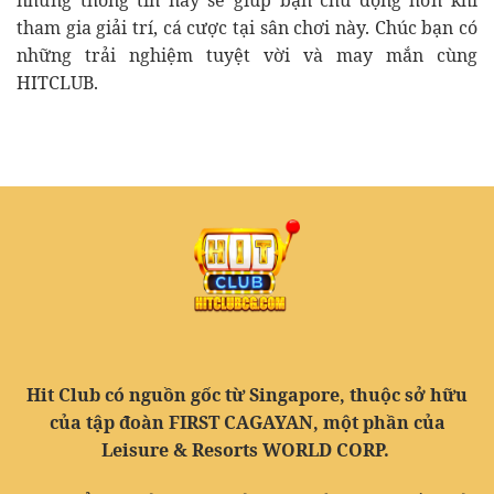
những thông tin này sẽ giúp bạn chủ động hơn khi
tham gia giải trí, cá cược tại sân chơi này. Chúc bạn có
những trải nghiệm tuyệt vời và may mắn cùng
HITCLUB.
Hit Club có nguồn gốc từ Singapore, thuộc sở hữu
của tập đoàn FIRST CAGAYAN, một phần của
Leisure & Resorts WORLD CORP.