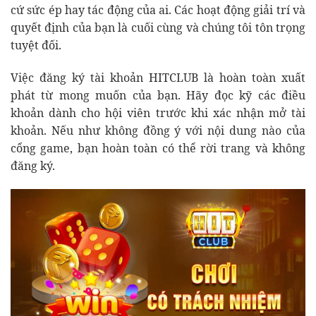
cứ sức ép hay tác động của ai. Các hoạt động giải trí và
quyết định của bạn là cuối cùng và chúng tôi tôn trọng
tuyệt đối.
Việc đăng ký tài khoản HITCLUB là hoàn toàn xuất
phát từ mong muốn của bạn. Hãy đọc kỹ các điều
khoản dành cho hội viên trước khi xác nhận mở tài
khoản. Nếu như không đồng ý với nội dung nào của
cổng game, bạn hoàn toàn có thể rời trang và không
đăng ký.