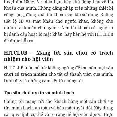
tuyệt đối 100%. Về phía bạn, hãy chủ động bảo vệ tài
khoản của mình. Không đăng nhập trên những thiết bị
công cộng, đăng xuất tài khoản sau khi sử dụng. Không
tiết lộ ID và mật khẩu cho người khác, không cho
mượn tài khoản chơi game. Nếu tài khoản có nguy cơ
bị đánh cắp hoặc lộ mật khẩu, hãy liên hệ với HITCLUB
để được hỗ trợ.
HITCLUB – Mang tới sân chơi có trách
nhiệm cho hội viên
HIT CLUB luôn nỗ lực không ngừng để tạo nên một sân
chơi có trách nhiệm
cho tất cả thành viên của mình.
Dưới đây là những cam kết từ chúng tôi.
Tạo sân chơi uy tín và minh bạch
Chúng tôi mang tới cho khách hàng một sân chơi uy
tín, minh bạch, an toàn và bảo mật tuyệt đối. Xây dựng
các quy định cụ thể và rõ ràng để hội viên đọc và thực