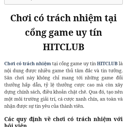
Chơi có trách nhiệm tại
cổng game uy tín
HITCLUB
Chơi có trách nhiệm
tại cổng game uy tín
HITCLUB
là
nội dung được nhiều game thủ tâm đắc và tin tưởng.
Sân chơi này không chỉ mang tới những game đổi
thưởng hấp dẫn, tỷ lệ thưởng cược cao mà còn xây
dựng chính sách, điều khoản chặt chẽ. Qua đó, tạo nên
một môi trường giải trí, cá cược xanh chín, an toàn và
nhận được sự tin yêu của thành viên.
Các quy định về chơi có trách nhiệm với
hội viên