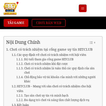
Skip
to
content
TẢI GAME
CHƠI BẢN WEB
Nội Dung Chính
Chơi có trách nhiệm tại cổng game uy tín HITCLUB
Các quy định về chơi có trách nhiệm với hội viên
Độ tuổi tham gia cổng game HITCLUB
Chơi có trách nhiệm khi đặt cược
Chơi có trách nhiệm là tuân thủ các quy định của sân
chơi
Chủ động bảo vệ tài khoản của mình với những người
khác
HITCLUB – Mang tới sân chơi có trách nhiệm cho hội
viên
Tạo sân chơi uy tín và minh bạch
Đa dạng trò chơi và nâng tầm chất lượng dịch vụ
Kết luận