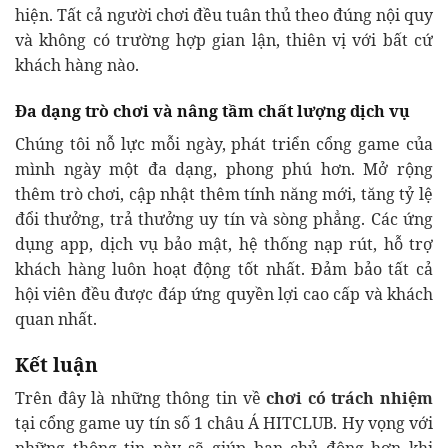
hiện. Tất cả người chơi đều tuân thủ theo đúng nội quy
và không có trường hợp gian lận, thiên vị với bất cứ
khách hàng nào.
Đa dạng trò chơi và nâng tầm chất lượng dịch vụ
Chúng tôi nỗ lực mỗi ngày, phát triển cổng game của
mình ngày một đa dạng, phong phú hơn. Mở rộng
thêm trò chơi, cập nhật thêm tính năng mới, tăng tỷ lệ
đổi thưởng, trả thưởng uy tín và sòng phẳng. Các ứng
dụng app, dịch vụ bảo mật, hệ thống nạp rút, hỗ trợ
khách hàng luôn hoạt động tốt nhất. Đảm bảo tất cả
hội viên đều được đáp ứng quyền lợi cao cấp và khách
quan nhất.
Kết luận
Trên đây là những thông tin về
chơi có trách nhiệm
tại cổng game uy tín số 1 châu Á HITCLUB. Hy vọng với