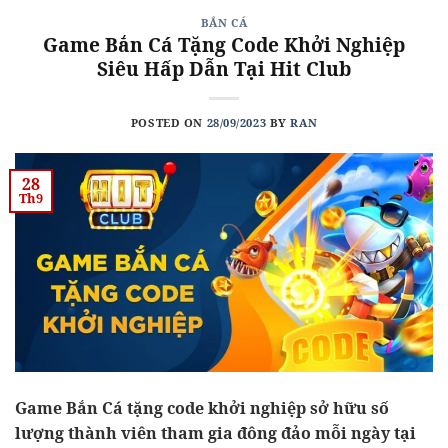
BẮN CÁ
Game Bắn Cá Tặng Code Khởi Nghiệp
Siêu Hấp Dẫn Tại Hit Club
POSTED ON
28/09/2023
BY
RAN
28
Th9
Game Bắn Cá tặng code khởi nghiệp sở hữu số
lượng thành viên tham gia đông đảo mỗi ngày tại