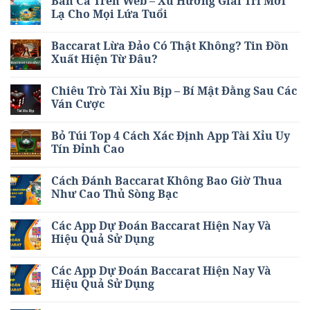
Bắn Cá Trên Web – Xu Hướng Giải Trí Mới
Lạ Cho Mọi Lứa Tuổi
Baccarat Lừa Đảo Có Thật Không? Tin Đồn
Xuất Hiện Từ Đâu?
Chiêu Trò Tài Xỉu Bịp – Bí Mật Đằng Sau Các
Ván Cược
Bỏ Túi Top 4 Cách Xác Định App Tài Xỉu Uy
Tín Đỉnh Cao
Cách Đánh Baccarat Không Bao Giờ Thua
Như Cao Thủ Sòng Bạc
Các App Dự Đoán Baccarat Hiện Nay Và
Hiệu Quả Sử Dụng
Các App Dự Đoán Baccarat Hiện Nay Và
Hiệu Quả Sử Dụng