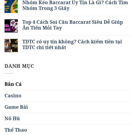
Nhóm Kéo Baccarat Uy Tín Là Gì? Cách Tìm
Nhóm Trong 3 Giây
Top 4 Cách Soi Cầu Baccarat Siêu Dễ Giúp
Ăn Tiền Mỏi Tay
TDTC có uy tín không? Cách kiếm tiền tại
TDTC chi tiết nhất
DANH MỤC
Bắn Cá
Casino
Game Bài
Nổ Hũ
Thể Thao