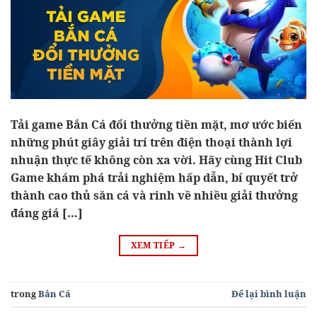
Tải game Bắn Cá đổi thưởng tiền mặt, mơ ước biến
những phút giây giải trí trên điện thoại thành lợi
nhuận thực tế không còn xa vời. Hãy cùng Hit Club
Game khám phá trải nghiệm hấp dẫn, bí quyết trở
thành cao thủ săn cá và rinh về nhiều giải thưởng
đáng giá […]
XEM TIẾP
→
trong
Bắn Cá
Để lại bình luận