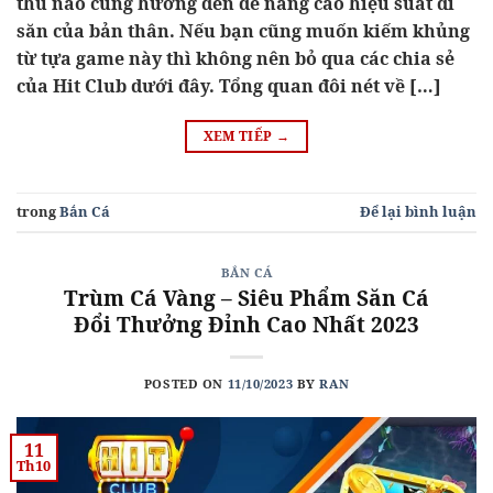
thủ nào cũng hướng đến để nâng cao hiệu suất đi
săn của bản thân. Nếu bạn cũng muốn kiếm khủng
từ tựa game này thì không nên bỏ qua các chia sẻ
của Hit Club dưới đây. Tổng quan đôi nét về […]
XEM TIẾP
→
trong
Bắn Cá
Để lại bình luận
BẮN CÁ
Trùm Cá Vàng – Siêu Phẩm Săn Cá
Đổi Thưởng Đỉnh Cao Nhất 2023
POSTED ON
11/10/2023
BY
RAN
11
Th10