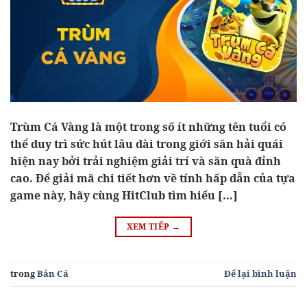
Trùm Cá Vàng là một trong số ít những tên tuổi có
thể duy trì sức hút lâu dài trong giới săn hải quái
hiện nay bởi trải nghiệm giải trí và săn quà đỉnh
cao. Để giải mã chi tiết hơn về tính hấp dẫn của tựa
game này, hãy cùng HitClub tìm hiểu […]
XEM TIẾP
→
trong
Bắn Cá
Để lại bình luận