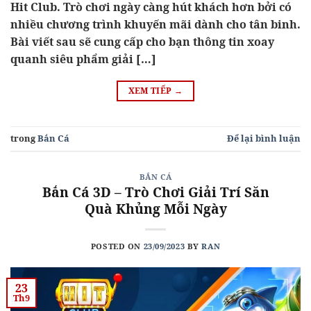
Hit Club. Trò chơi ngày càng hút khách hơn bởi có
nhiều chương trình khuyến mãi dành cho tân binh.
Bài viết sau sẽ cung cấp cho bạn thông tin xoay
quanh siêu phẩm giải […]
XEM TIẾP
→
trong
Bắn Cá
Để lại bình luận
BẮN CÁ
Bắn Cá 3D – Trò Chơi Giải Trí Săn
Quà Khủng Mỗi Ngày
POSTED ON
23/09/2023
BY
RAN
23
Th9