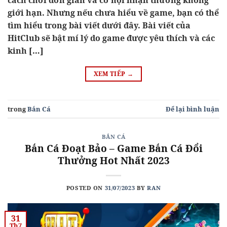
cách chơi đơn giản và cơ hội nhận thưởng không
giới hạn. Nhưng nếu chưa hiểu về game, bạn có thể
tìm hiểu trong bài viết dưới đây. Bài viết của
HitClub sẽ bật mí lý do game được yêu thích và các
kinh […]
XEM TIẾP
→
trong
Bắn Cá
Để lại bình luận
BẮN CÁ
Bắn Cá Đoạt Bảo – Game Bắn Cá Đổi
Thưởng Hot Nhất 2023
POSTED ON
31/07/2023
BY
RAN
31
Th7