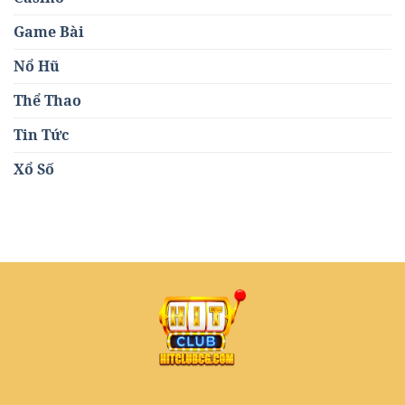
Game Bài
Nổ Hũ
Thể Thao
Tin Tức
Xổ Số