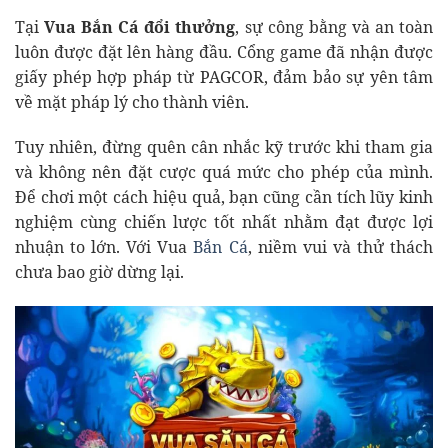
Tại
Vua Bắn Cá đổi thưởng
, sự công bằng và an toàn
luôn được đặt lên hàng đầu. Cổng game đã nhận được
giấy phép hợp pháp từ PAGCOR, đảm bảo sự yên tâm
về mặt pháp lý cho thành viên.
Tuy nhiên, đừng quên cân nhắc kỹ trước khi tham gia
và không nên đặt cược quá mức cho phép của mình.
Để chơi một cách hiệu quả, bạn cũng cần tích lũy kinh
nghiệm cùng chiến lược tốt nhất nhằm đạt được lợi
nhuận to lớn. Với Vua
Bắn Cá
, niềm vui và thử thách
chưa bao giờ dừng lại.