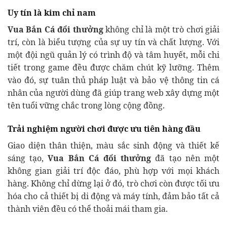
Uy tín là kim chỉ nam
Vua Bắn Cá đổi thưởng
không chỉ là một trò chơi giải
trí, còn là biểu tượng của sự uy tín và chất lượng. Với
một đội ngũ quản lý có trình độ và tâm huyết, mỗi chi
tiết trong game đều được chăm chút kỹ lưỡng. Thêm
vào đó, sự tuân thủ pháp luật và bảo vệ thông tin cá
nhân của người dùng đã giúp trang web xây dựng một
tên tuổi vững chắc trong lòng cộng đồng.
Trải nghiệm người chơi được ưu tiên hàng đầu
Giao diện thân thiện, màu sắc sinh động và thiết kế
sáng tạo,
Vua Bắn Cá đổi thưởng
đã tạo nên một
không gian giải trí độc đáo, phù hợp với mọi khách
hàng. Không chỉ dừng lại ở đó, trò chơi còn được tối ưu
hóa cho cả thiết bị di động và máy tính, đảm bảo tất cả
thành viên đều có thể thoải mái tham gia.