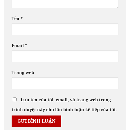
Tên
*
Email
*
Trang web
Lưu tên của tôi, email, và trang web trong
trình duyệt này cho lần bình luận kế tiếp của tôi.