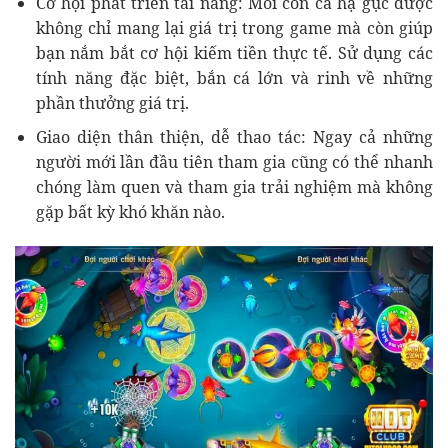
Cơ hội phát triển tài năng: Mỗi con cá hạ gục được
không chỉ mang lại giá trị trong game mà còn giúp
bạn nắm bắt cơ hội kiếm tiền thực tế. Sử dụng các
tính năng đặc biệt, bắn cá lớn và rinh về những
phần thưởng giá trị.
Giao diện thân thiện, dễ thao tác: Ngay cả những
người mới lần đầu tiên tham gia cũng có thể nhanh
chóng làm quen và tham gia trải nghiệm mà không
gặp bất kỳ khó khăn nào.