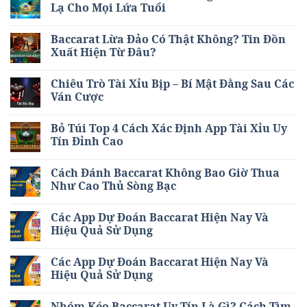
Lạ Cho Mọi Lứa Tuổi
Baccarat Lừa Đảo Có Thật Không? Tin Đồn
Xuất Hiện Từ Đâu?
Chiêu Trò Tài Xỉu Bịp – Bí Mật Đằng Sau Các
Ván Cược
Bỏ Túi Top 4 Cách Xác Định App Tài Xỉu Uy
Tín Đỉnh Cao
Cách Đánh Baccarat Không Bao Giờ Thua
Như Cao Thủ Sòng Bạc
Các App Dự Đoán Baccarat Hiện Nay Và
Hiệu Quả Sử Dụng
Các App Dự Đoán Baccarat Hiện Nay Và
Hiệu Quả Sử Dụng
Nhóm Kéo Baccarat Uy Tín Là Gì? Cách Tìm