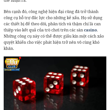
thể nhận ra.
Bên cạnh đó, công nghệ hiện đại cũng đã trở thành
công cụ hỗ trợ đắc lực cho những kẻ xấu. Họ sử dụng
các thiết bị để theo dõi, phân tích và thậm chí là can
thiệp vào kết quả của trò chơi trên các sàn
casino
.
Những công cụ này có thể được giấu kín một cách xảo
quyệt khiến cho việc phát hiện trở nên vô cùng khó
khăn.