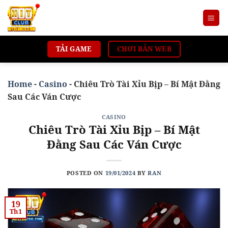
Skip
to
content
TẢI GAME
CHƠI BẢN WEB
Home
-
Casino
-
Chiêu Trò Tài Xỉu Bịp – Bí Mật Đằng
Sau Các Ván Cược
CASINO
Chiêu Trò Tài Xỉu Bịp – Bí Mật
Đằng Sau Các Ván Cược
POSTED ON
19/01/2024
BY
RAN
19
Th1