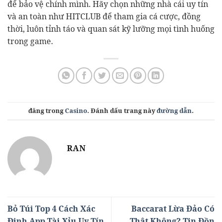
để bảo vệ chính mình. Hãy chọn những nhà cái uy tín
và an toàn như HITCLUB để tham gia cá cược, đồng
thời, luôn tỉnh táo và quan sát kỹ lưỡng mọi tình huống
trong game.
đăng trong
Casino
. Đánh dấu trang này
đường dẫn
.
RAN
Bỏ Túi Top 4 Cách Xác
Baccarat Lừa Đảo Có
Định App Tài Xỉu Uy Tín
Thật Không? Tin Đồn