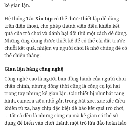
kẻ gian lận.
Hệ thống
Tài Xỉu bịp
có thể được thiết lập dễ dàng
trên điện thoại, cho phép thành viên điều khiển kết
quả của trò chơi và đánh bại đối thủ một cách dễ dàng.
Những ứng dụng được thiết kế để có thể cài đặt trước
chuỗi kết quả, nhiệm vụ người chơi là nhớ chúng để có
thể chiến thắng.
Gian lận bằng công nghệ
Công nghệ cao là người bạn đồng hành của người chơi
chân chính, nhưng đồng thời cũng là công cụ lợi hại
trong tay những kẻ gian lận. Các thiết bị như bát tàng
hình, camera siêu nhỏ gắn trong bát xóc, xúc xắc điều
khiển từ xa, hay chip đặc biệt để báo kết quả trò chơi,
… tất cả đều là những công cụ mà kẻ gian có thể sử
dụng để biến ván chơi thành một trò lừa đảo hoàn hảo.