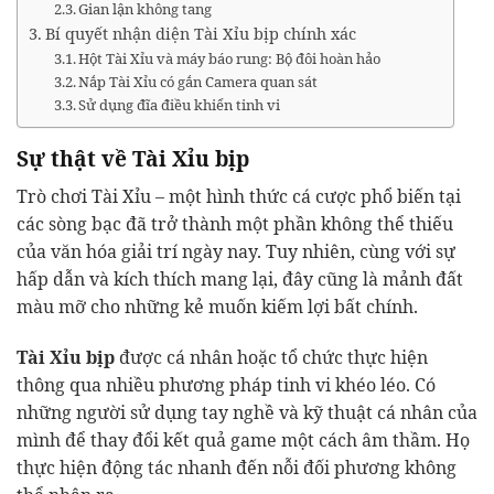
Gian lận không tang
Bí quyết nhận diện Tài Xỉu bịp chính xác
Hột Tài Xỉu và máy báo rung: Bộ đôi hoàn hảo
Nắp Tài Xỉu có gắn Camera quan sát
Sử dụng đĩa điều khiển tinh vi
Sự thật về Tài Xỉu bịp
Trò chơi Tài Xỉu – một hình thức cá cược phổ biến tại
các sòng bạc đã trở thành một phần không thể thiếu
của văn hóa giải trí ngày nay. Tuy nhiên, cùng với sự
hấp dẫn và kích thích mang lại, đây cũng là mảnh đất
màu mỡ cho những kẻ muốn kiếm lợi bất chính.
Tài Xỉu bịp
được cá nhân hoặc tổ chức thực hiện
thông qua nhiều phương pháp tinh vi khéo léo. Có
những người sử dụng tay nghề và kỹ thuật cá nhân của
mình để thay đổi kết quả game một cách âm thầm. Họ
thực hiện động tác nhanh đến nỗi đối phương không