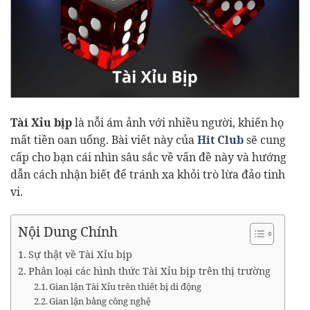
Tài Xỉu bịp
là nỗi ám ảnh với nhiều người, khiến họ
mất tiền oan uổng. Bài viết này của
Hit Club
sẽ cung
cấp cho bạn cái nhìn sâu sắc về vấn đề này và hướng
dẫn cách nhận biết để tránh xa khỏi trò lừa đảo tinh
vi.
Nội Dung Chính
Sự thật về Tài Xỉu bịp
Phân loại các hình thức Tài Xỉu bịp trên thị trường
Gian lận Tài Xỉu trên thiết bị di động
Gian lận bằng công nghệ