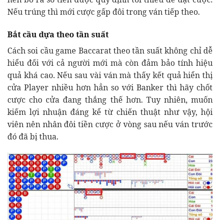
Nếu trúng thì mới cược gấp đôi trong ván tiếp theo.
Bắt cầu dựa theo tần suất
Cách soi cầu game Baccarat theo tần suất không chỉ dễ
hiểu đối với cả người mới mà còn đảm bảo tính hiệu
quả khá cao. Nếu sau vài ván mà thấy kết quả hiển thị
cửa Player nhiều hơn hẳn so với Banker thì hãy chốt
cược cho cửa đang thắng thế hơn. Tuy nhiên, muốn
kiếm lợi nhuận đáng kể từ chiến thuật như vậy, hội
viên nên nhân đôi tiền cược ở vòng sau nếu ván trước
đó đã bị thua.