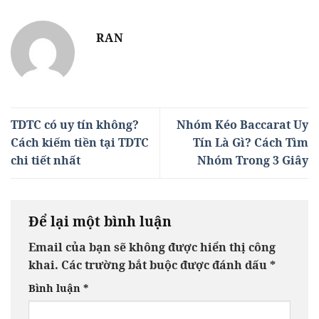
RAN
TDTC có uy tín không?
Nhóm Kéo Baccarat Uy
Cách kiếm tiền tại TDTC
Tín Là Gì? Cách Tìm
chi tiết nhất
Nhóm Trong 3 Giây
Để lại một bình luận
Email của bạn sẽ không được hiển thị công
khai.
Các trường bắt buộc được đánh dấu
*
Bình luận
*