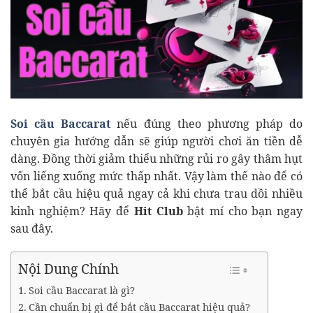
Soi cầu Baccarat
nếu đúng theo phương pháp do
chuyên gia hướng dẫn sẽ giúp người chơi ăn tiền dễ
dàng. Đồng thời giảm thiểu những rủi ro gây thâm hụt
vốn liếng xuống mức thấp nhất. Vậy làm thế nào để có
thể bắt cầu hiệu quả ngay cả khi chưa trau dồi nhiều
kinh nghiệm? Hãy để
Hit Club
bật mí cho bạn ngay
sau đây.
Nội Dung Chính
Soi cầu Baccarat là gì?
Cần chuẩn bị gì để bắt cầu Baccarat hiệu quả?