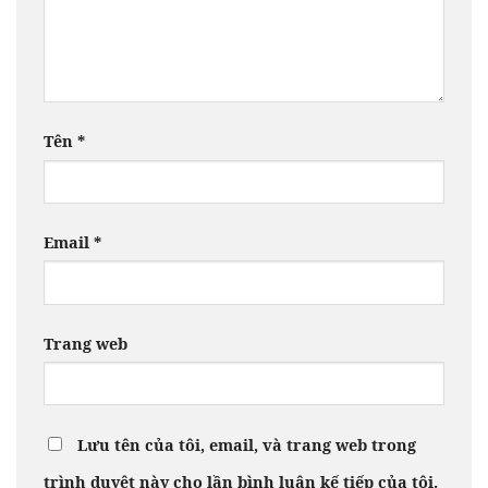
Tên
*
Email
*
Trang web
Lưu tên của tôi, email, và trang web trong
trình duyệt này cho lần bình luận kế tiếp của tôi.