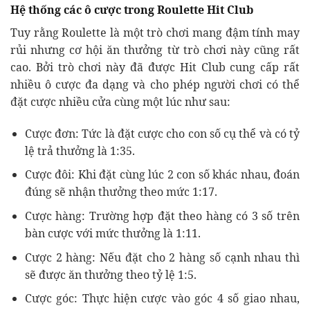
Hệ thống các ô cược trong Roulette Hit Club
Tuy rằng Roulette là một trò chơi mang đậm tính may
rủi nhưng cơ hội ăn thưởng từ trò chơi này cũng rất
cao. Bởi trò chơi này đã được Hit Club cung cấp rất
nhiều ô cược đa dạng và cho phép người chơi có thể
đặt cược nhiều cửa cùng một lúc như sau:
Cược đơn: Tức là đặt cược cho con số cụ thể và có tỷ
lệ trả thưởng là 1:35.
Cược đôi: Khi đặt cùng lúc 2 con số khác nhau, đoán
đúng sẽ nhận thưởng theo mức 1:17.
Cược hàng: Trường hợp đặt theo hàng có 3 số trên
bàn cược với mức thưởng là 1:11.
Cược 2 hàng: Nếu đặt cho 2 hàng số cạnh nhau thì
sẽ được ăn thưởng theo tỷ lệ 1:5.
Cược góc: Thực hiện cược vào góc 4 số giao nhau,