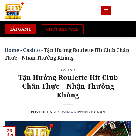
Skip
to
content
TẢI GAME
CHƠI BẢN WEB
Home
-
Casino
-
Tận Hưởng Roulette Hit Club Chân
Thực – Nhận Thưởng Khủng
CASINO
Tận Hưởng Roulette Hit Club
Chân Thực – Nhận Thưởng
Khủng
POSTED ON
26/09/2023
26/09/2023
BY
RAN
26
Th9