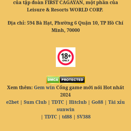
của tập đoàn FIRST CAGAYAN, một phần của
Leisure & Resorts WORLD CORP.
Địa chỉ: 594 Bà Hạt, Phường 6 Quận 10, TP Hồ Chí
Minh, 70000
Xem thêm:
Gem win
Cổng game mới nối Hot nhất
2024
e2bet
|
Sum Club
|
TDTC
|
Hitclub
|
Go88
|
Tài xỉu
sunwin
|
TDTC
|
td88
|
SV388