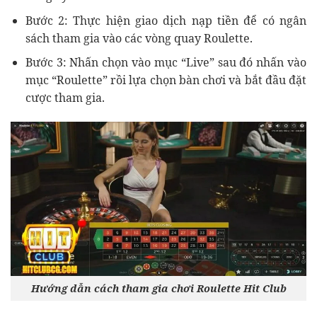
Bước 2: Thực hiện giao dịch nạp tiền để có ngân
sách tham gia vào các vòng quay Roulette.
Bước 3: Nhấn chọn vào mục “Live” sau đó nhấn vào
mục “Roulette” rồi lựa chọn bàn chơi và bắt đầu đặt
cược tham gia.
Hướng dẫn cách tham gia chơi Roulette Hit Club