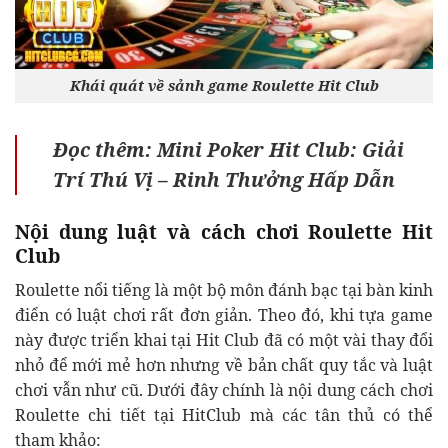
Khái quát về sảnh game Roulette Hit Club
Đọc thêm:
Mini Poker Hit Club: Giải
Trí Thú Vị – Rinh Thưởng Hấp Dẫn
Nội dung luật và cách chơi Roulette Hit
Club
Roulette nổi tiếng là một bộ môn đánh bạc tại bàn kinh
điển có luật chơi rất đơn giản. Theo đó, khi tựa game
này được triển khai tại Hit Club đã có một vài thay đổi
nhỏ để mới mẻ hơn nhưng về bản chất quy tắc và luật
chơi vẫn như cũ. Dưới đây chính là nội dung cách chơi
Roulette chi tiết tại HitClub mà các tân thủ có thể
tham khảo: