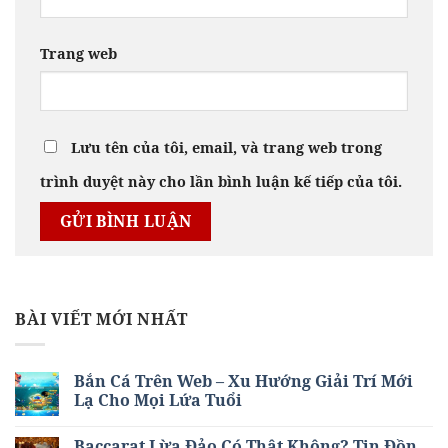
Trang web
Lưu tên của tôi, email, và trang web trong
trình duyệt này cho lần bình luận kế tiếp của tôi.
BÀI VIẾT MỚI NHẤT
Bắn Cá Trên Web – Xu Hướng Giải Trí Mới
Lạ Cho Mọi Lứa Tuổi
Baccarat Lừa Đảo Có Thật Không? Tin Đồn