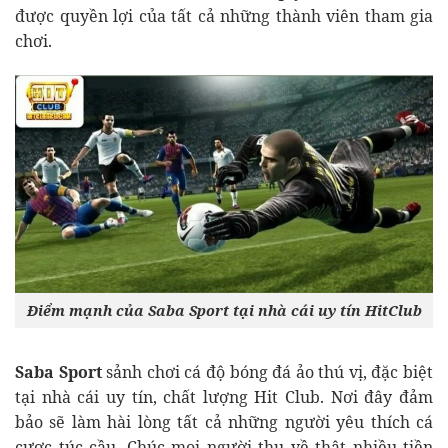
được quyền lợi của tất cả những thành viên tham gia
chơi.
Điểm mạnh của Saba Sport tại nhà cái uy tín HitClub
Saba Sport
sảnh chơi cá độ bóng đá ảo thú vị, đặc biệt
tại nhà cái uy tín, chất lượng Hit Club. Nơi đây đảm
bảo sẽ làm hài lòng tất cả những người yêu thích cá
cược túc cầu. Chúc mọi người thu về thật nhiều tiền