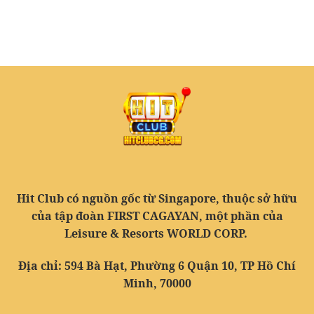
Hit Club có nguồn gốc từ Singapore, thuộc sở hữu
của tập đoàn FIRST CAGAYAN, một phần của
Leisure & Resorts WORLD CORP.
Địa chỉ: 594 Bà Hạt, Phường 6 Quận 10, TP Hồ Chí
Minh, 70000