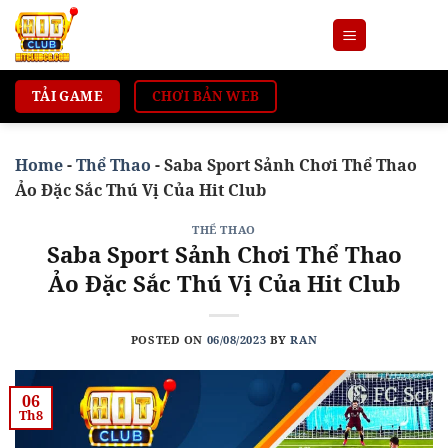
Skip
to
content
TẢI GAME
CHƠI BẢN WEB
Home
-
Thể Thao
-
Saba Sport Sảnh Chơi Thể Thao
Ảo Đặc Sắc Thú Vị Của Hit Club
THỂ THAO
Saba Sport Sảnh Chơi Thể Thao
Ảo Đặc Sắc Thú Vị Của Hit Club
POSTED ON
06/08/2023
BY
RAN
06
Th8