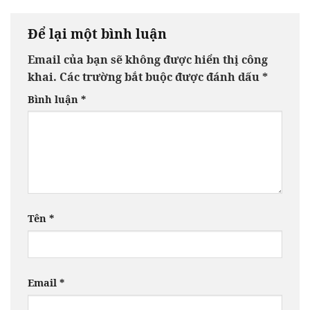
Để lại một bình luận
Email của bạn sẽ không được hiển thị công
khai.
Các trường bắt buộc được đánh dấu
*
Bình luận
*
Tên
*
Email
*