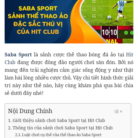
Saba Sport
là sảnh cược thể thao bóng đá ảo tại
Hit
Club
đang được đông đảo người chơi săn đón. Bởi nó
mang đến trải nghiệm cảm giác sống động y như thật
làm hài lòng nhiều cược thủ. Vậy chi tiết hình thức giải
trí này như thế nào, hãy cùng khám phá qua bài chia
sẻ dưới đây nhé!
Nội Dung Chính
Giới thiệu sảnh chơi Saba Sport tại Hit Club
Thông tin của sảnh chơi Saba Sport tại Hit Club
Luật chơi cụ thể của thể thao ảo Saba Sport