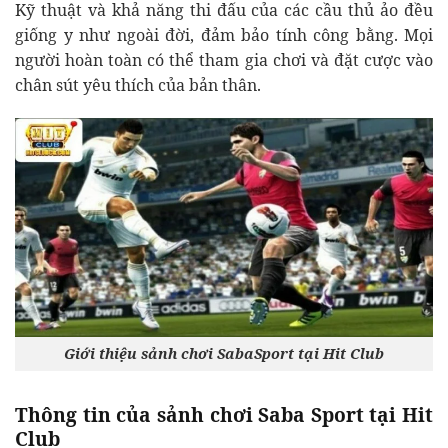
Kỹ thuật và khả năng thi đấu của các cầu thủ ảo đều
giống y như ngoài đời, đảm bảo tính công bằng. Mọi
người hoàn toàn có thể tham gia chơi và đặt cược vào
chân sút yêu thích của bản thân.
Giới thiệu sảnh chơi SabaSport tại Hit Club
Thông tin của sảnh chơi Saba Sport tại Hit
Club