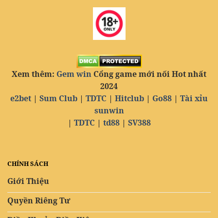
Xem thêm:
Gem win
Cổng game mới nối Hot nhất
2024
e2bet
|
Sum Club
|
TDTC
|
Hitclub
|
Go88
|
Tài xỉu
sunwin
|
TDTC
|
td88
|
SV388
CHÍNH SÁCH
Giới Thiệu
Quyền Riêng Tư