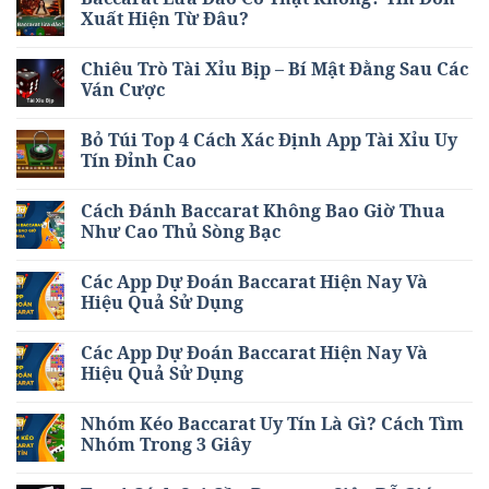
Xuất Hiện Từ Đâu?
Chiêu Trò Tài Xỉu Bịp – Bí Mật Đằng Sau Các
Ván Cược
Bỏ Túi Top 4 Cách Xác Định App Tài Xỉu Uy
Tín Đỉnh Cao
Cách Đánh Baccarat Không Bao Giờ Thua
Như Cao Thủ Sòng Bạc
Các App Dự Đoán Baccarat Hiện Nay Và
Hiệu Quả Sử Dụng
Các App Dự Đoán Baccarat Hiện Nay Và
Hiệu Quả Sử Dụng
Nhóm Kéo Baccarat Uy Tín Là Gì? Cách Tìm
Nhóm Trong 3 Giây