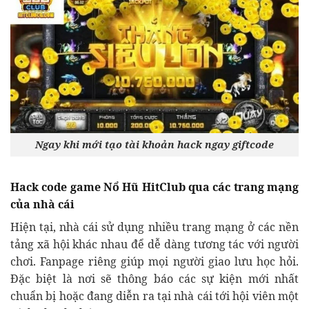
Ngay khi mới tạo tài khoản hack ngay giftcode
Hack code game Nổ Hũ HitClub qua các trang mạng
của nhà cái
Hiện tại, nhà cái sử dụng nhiều trang mạng ở các nền
tảng xã hội khác nhau để dễ dàng tương tác với người
chơi. Fanpage riêng giúp mọi người giao lưu học hỏi.
Đặc biệt là nơi sẽ thông báo các sự kiện mới nhất
chuẩn bị hoặc đang diễn ra tại nhà cái tới hội viên một