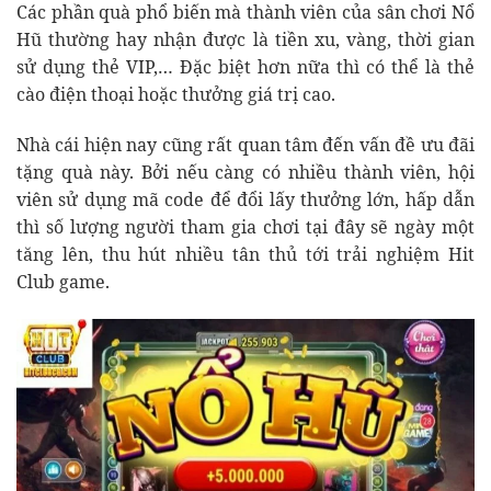
Các phần quà phổ biến mà thành viên của sân chơi Nổ
Hũ thường hay nhận được là tiền xu, vàng, thời gian
sử dụng thẻ VIP,… Đặc biệt hơn nữa thì có thể là thẻ
cào điện thoại hoặc thưởng giá trị cao.
Nhà cái hiện nay cũng rất quan tâm đến vấn đề ưu đãi
tặng quà này. Bởi nếu càng có nhiều thành viên, hội
viên sử dụng mã code để đổi lấy thưởng lớn, hấp dẫn
thì số lượng người tham gia chơi tại đây sẽ ngày một
tăng lên, thu hút nhiều tân thủ tới trải nghiệm Hit
Club game.