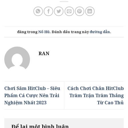
đăng trong
Nổ Hũ
. Đánh dấu trang này
đường dẫn
.
RAN
Chơi Sâm HitClub – Siêu
Cách Chơi Chắn HitClub
Phẩm Cá Cược Nên Trải
Trăm Trận Trăm Thắng
Nghiệm Nhất 2023
Từ Cao Thủ
Để lại một bình luận