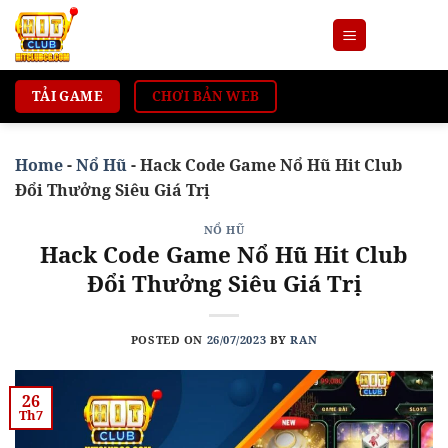
Skip
to
content
TẢI GAME
CHƠI BẢN WEB
Home
-
Nổ Hũ
-
Hack Code Game Nổ Hũ Hit Club
Đổi Thưởng Siêu Giá Trị
NỔ HŨ
Hack Code Game Nổ Hũ Hit Club
Đổi Thưởng Siêu Giá Trị
POSTED ON
26/07/2023
BY
RAN
26
Th7