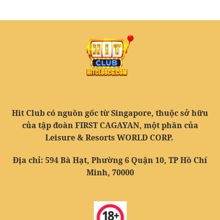
Hit Club có nguồn gốc từ Singapore, thuộc sở hữu
của tập đoàn FIRST CAGAYAN, một phần của
Leisure & Resorts WORLD CORP.
Địa chỉ: 594 Bà Hạt, Phường 6 Quận 10, TP Hồ Chí
Minh, 70000