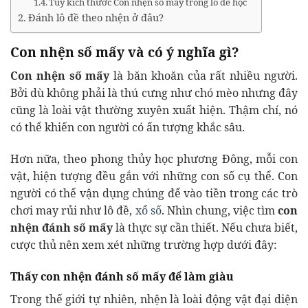
Tùy kích thước Con nhện số mấy trong lô đề học
Đánh lô đề theo nhện ở đâu?
Con nhện số mấy và có ý nghĩa gì?
Con nhện số mấy
là băn khoăn của rất nhiều người.
Bởi dù không phải là thú cưng như chó mèo nhưng đây
cũng là loài vật thường xuyên xuất hiện. Thậm chí, nó
có thể khiến con người có ấn tượng khắc sâu.
Hơn nữa, theo phong thủy học phương Đông, mỗi con
vật, hiện tượng đều gắn với những con số cụ thể. Con
người có thể vận dụng chúng để vào tiền trong các trò
chơi may rủi như lô đề,
xổ số
. Nhìn chung, việc tìm
con
nhện đánh số mấy
là thực sự cần thiết. Nếu chưa biết,
cược thủ nên xem xét những trường hợp dưới đây:
Thấy con nhện đánh số mấy để làm giàu
Trong thế giới tự nhiên, nhện là loài động vật đại diện