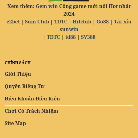
Xem thêm:
Gem win
Cổng game mới nối Hot nhất
2024
e2bet
|
Sum Club
|
TDTC
|
Hitclub
|
Go88
|
Tài xỉu
sunwin
|
TDTC
|
td88
|
SV388
CHÍNH SÁCH
Giới Thiệu
Quyền Riêng Tư
Điều Khoản Điều Kiện
Chơi Có Trách Nhiệm
Site Map