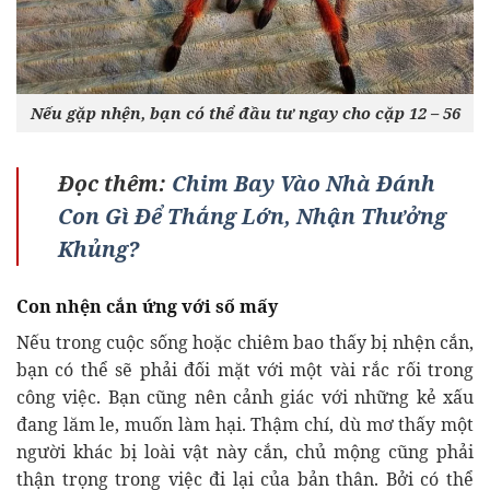
Nếu gặp nhện, bạn có thể đầu tư ngay cho cặp 12 – 56
Đọc thêm:
Chim Bay Vào Nhà Đánh
Con Gì Để Thắng Lớn, Nhận Thưởng
Khủng?
Con nhện cắn ứng với số mấy
Nếu trong cuộc sống hoặc chiêm bao thấy bị nhện cắn,
bạn có thể sẽ phải đối mặt với một vài rắc rối trong
công việc. Bạn cũng nên cảnh giác với những kẻ xấu
đang lăm le, muốn làm hại. Thậm chí, dù mơ thấy một
người khác bị loài vật này cắn, chủ mộng cũng phải
thận trọng trong việc đi lại của bản thân. Bởi có thể