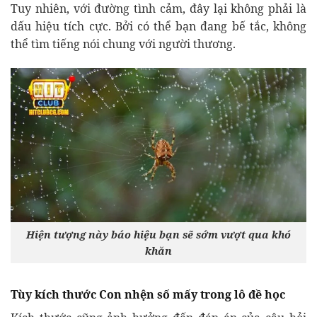
Tuy nhiên, với đường tình cảm, đây lại không phải là
dấu hiệu tích cực. Bởi có thể bạn đang bế tắc, không
thể tìm tiếng nói chung với người thương.
Hiện tượng này báo hiệu bạn sẽ sớm vượt qua khó
khăn
Tùy kích thước Con nhện số mấy trong lô đề học