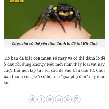
Cược thủ có thể yên tâm đánh lô đề tại Hit Club
Giờ bạn đã biết
con nhện số mấy
và có thể đánh lô đề
ở đâu rồi đúng không? Nếu mới nhìn thấy loài vật này,
cược thủ nên lập tức soi cầu để vào tiền đầu tư. Chúc
bạn thành công với cơ hội mà “góa phụ đen” này đem
lại!