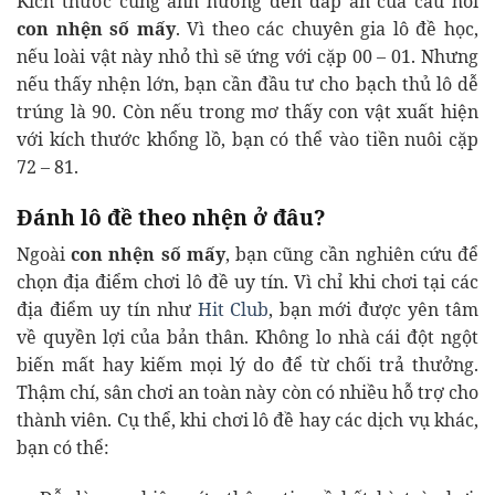
Kích thước cũng ảnh hưởng đến đáp án của câu hỏi
con nhện số mấy
. Vì theo các chuyên gia lô đề học,
nếu loài vật này nhỏ thì sẽ ứng với cặp 00 – 01. Nhưng
nếu thấy nhện lớn, bạn cần đầu tư cho bạch thủ lô dễ
trúng là 90. Còn nếu trong mơ thấy con vật xuất hiện
với kích thước khổng lồ, bạn có thể vào tiền nuôi cặp
72 – 81.
Đánh lô đề theo nhện ở đâu?
Ngoài
con nhện số mấy
, bạn cũng cần nghiên cứu để
chọn địa điểm chơi lô đề uy tín. Vì chỉ khi chơi tại các
địa điểm uy tín như
Hit Club
, bạn mới được yên tâm
về quyền lợi của bản thân. Không lo nhà cái đột ngột
biến mất hay kiếm mọi lý do để từ chối trả thưởng.
Thậm chí, sân chơi an toàn này còn có nhiều hỗ trợ cho
thành viên. Cụ thể, khi chơi lô đề hay các dịch vụ khác,
bạn có thể: